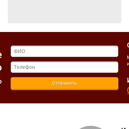
е
ю
%
Отправить