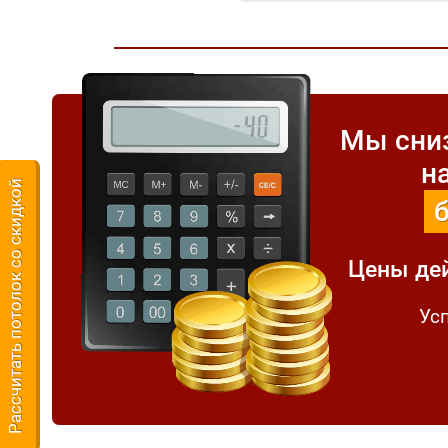
Мы сниз
н
Рассчитать потолок со скидкой
Цены де
Усп