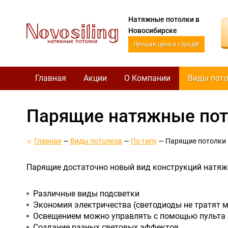
Натяжные потолки в
Новосибирске
Лучшая цена в городе!
Главная
Акции
О Компании
Виды пот
Парящие натяжные пот
Главная
Виды потолков
По типу
Парящие потолки
Парящие достаточно новый вид конструкций натяжн
Различные виды подсветки
Экономия электричества (светодиоды не тратят м
Освещением можно управлять с помощью пульта
Создание разных световых эффектов